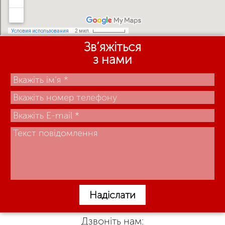
Зв’яжіться
з нами
Надіслати
Дзвоніть нам: