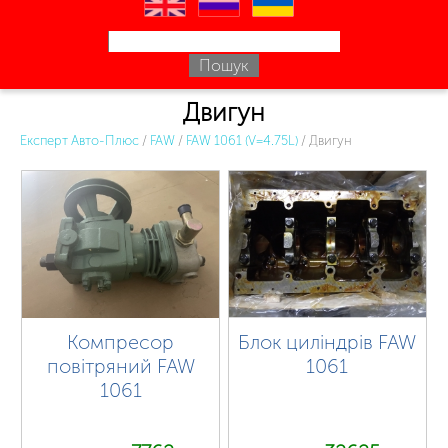
en
ru
uk
Двигун
Експерт Авто-Плюс
/
FAW
/
FAW 1061 (V=4.75L)
/
Двигун
Компресор
Блок циліндрів FAW
повітряний FAW
1061
1061