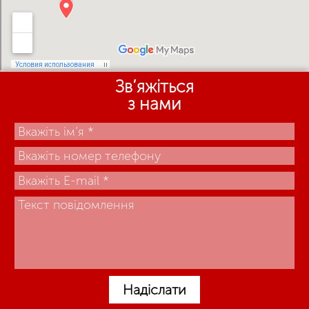
Зв’яжіться
з нами
Надіслати