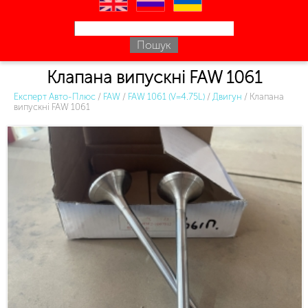
en
ru
uk
Клапана випускні FAW 1061
Експерт Авто-Плюс
/
FAW
/
FAW 1061 (V=4.75L)
/
Двигун
/
Клапана
випускні FAW 1061