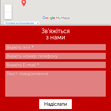
Зв’яжіться
з нами
Надіслати