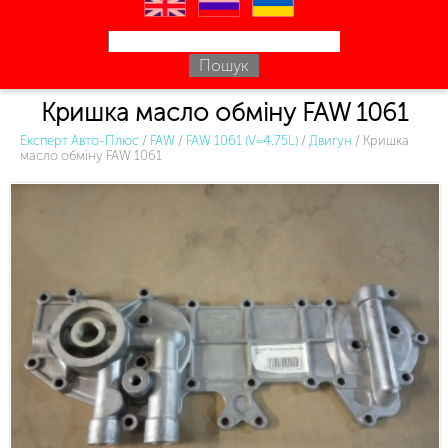
en
ru
uk
Кришка масло обміну FAW 1061
Експерт Авто-Плюс
/
FAW
/
FAW 1061 (V=4.75L)
/
Двигун
/
Кришка
масло обміну FAW 1061