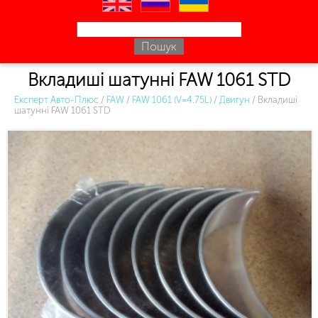
en
ru
uk
Вкладиші шатунні FAW 1061 STD
Експерт Авто-Плюс
/
FAW
/
FAW 1061 (V=4.75L)
/
Двигун
/
Вкладиші
шатунні FAW 1061 STD