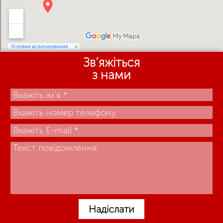
Зв’яжіться
з нами
Надіслати