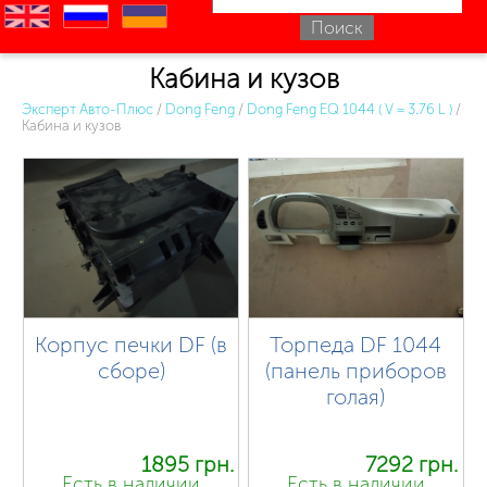
en
ru
uk
Кабина и кузов
Эксперт Авто-Плюс
/
Dong Feng
/
Dong Feng EQ 1044 ( V = 3.76 L )
/
Кабина и кузов
Корпус печки DF (в
Торпеда DF 1044
сборе)
(панель приборов
голая)
1895 грн.
7292 грн.
Есть в наличии
Есть в наличии