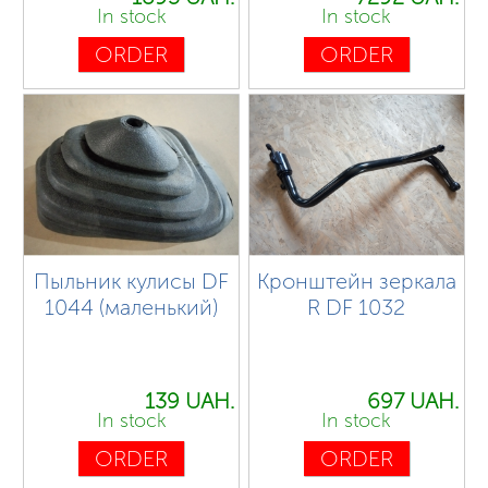
In stock
In stock
ORDER
ORDER
Пыльник кулисы DF
Кронштейн зеркала
1044 (маленький)
R DF 1032
139 UAH.
697 UAH.
In stock
In stock
ORDER
ORDER