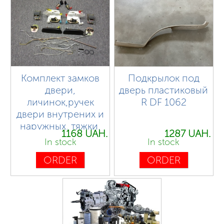
Комплект замков
Подкрылок под
двери,
дверь пластиковый
личинок,ручек
R DF 1062
двери внутрених и
наружных, тяжки,
1168 UAH.
1287 UAH.
защелки DF 1044
In stock
In stock
ORDER
ORDER