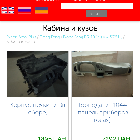
en
ru
uk
Кабина и кузов
Expert Avto-Plus
/
Dong Feng
/
Dong Feng EQ 1044 ( V = 3.76 L )
/
Кабина и кузов
Корпус печки DF (в
Торпеда DF 1044
сборе)
(панель приборов
голая)
1895 UAH.
7292 UAH.