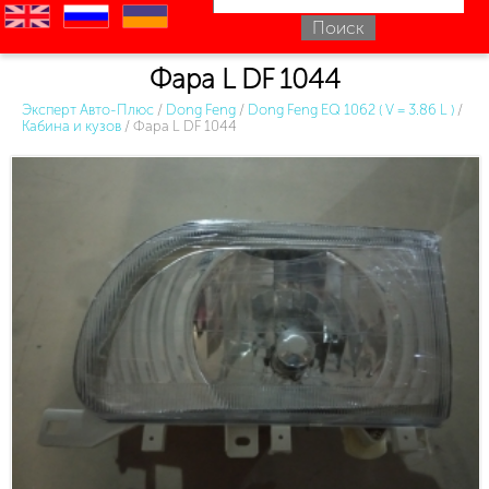
en
ru
uk
Фара L DF 1044
Эксперт Авто-Плюс
/
Dong Feng
/
Dong Feng EQ 1062 ( V = 3.86 L )
/
Кабина и кузов
/
Фара L DF 1044