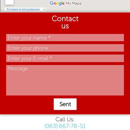
Contact
us
Sent
Call Us:
(063) 667-78-51