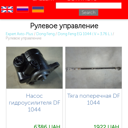
en
ru
uk
Рулевое управление
Expert Avto-Plus
/
Dong Feng
/
Dong Feng EQ 1044 ( V = 3.76 L )
/
Рулевое управление
Насос
Тяга поперечная DF
гидроусилителя DF
1044
1044
6386 UAH.
1922 UAH.