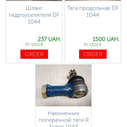
Шланг
Тяга продольная DF
гидроуселителя DF
1044
1044
237 UAH.
1500 UAH.
In stock
In stock
ORDER
ORDER
Наконечник
поперечной тяги R
Foton 1043