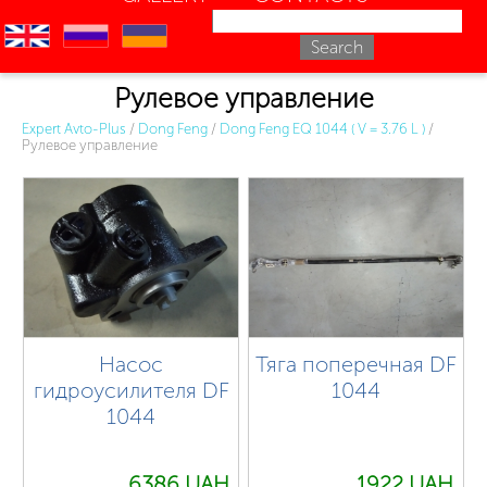
en
ru
uk
Рулевое управление
Expert Avto-Plus
/
Dong Feng
/
Dong Feng EQ 1044 ( V = 3.76 L )
/
Рулевое управление
Насос
Тяга поперечная DF
гидроусилителя DF
1044
1044
6386 UAH.
1922 UAH.