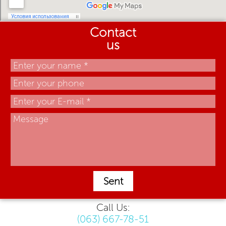
Contact
us
Sent
Call Us:
(063) 667-78-51