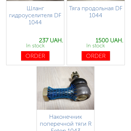
Шланг
Тяга продольная DF
гидроуселителя DF
1044
1044
237 UAH.
1500 UAH.
In stock
In stock
ORDER
ORDER
Наконечник
поперечной тяги R
Foton 1043