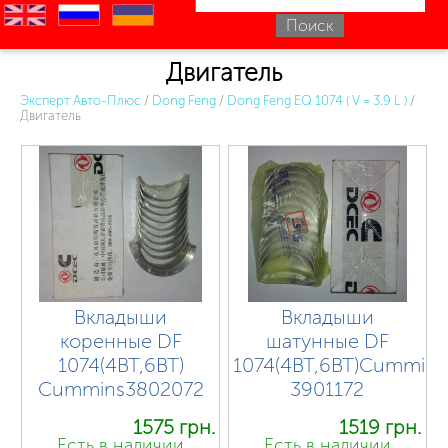
en
ru
uk
Двигатель
Эксперт Авто-Плюс
/
Dong Feng
/
Dong Feng EQ 1074 ( V = 3.9 L )
/
Двигатель
Вкладыши
Вкладыши
коренные DF
шатунные DF
1074(4BT,6BT)
1074(4BT,6BT)Cummins
Cummins3802072
3901172
1575 грн.
1519 грн.
Есть в наличии
Есть в наличии