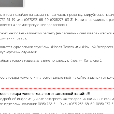
ны в том, подойдет ли вам данная запчасть, проконсультируйтесь с на
)732-51-19 или (067)233-68-60, (095)273-63-31. Наши специалисты с р
ответят на все интересующие вас вопросы.
ожно как по безналичному расчету (на расчетный счёт или банковской 
олучении товара.
вляется курьерскими службами «Новая Почта» или «Ночной Экспресс»
 курьерскими службами.
абрать товар в нашем магазине по адресу г. Киев, ул. Качалова 3.
сть товара может отличаться от заявленной на сайте и зависит от кол
ость товара может отличаться от заявленной на сайте!!!
подробной информации о характеристиках товаров, их наличии и стои
менеджерами компании (095) 732-51-19 или (067) 233-68-60, (095) 273-6