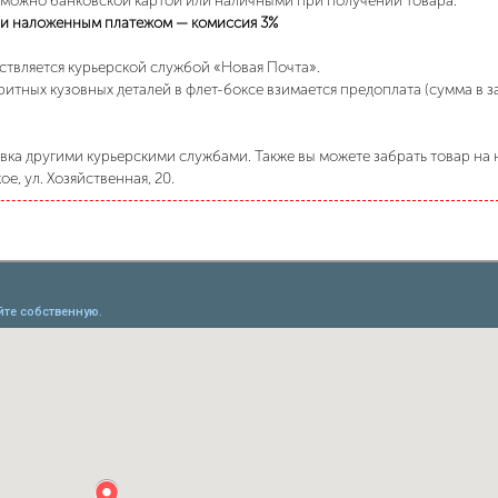
 можно банковской картой или наличными при получении товара.
и наложенным платежом — комиссия 3%
ствляется курьерской службой «Новая Почта».
ритных кузовных деталей в флет-боксе взимается предоплата (сумма в 
ка другими курьерскими службами. Также вы можете забрать товар на н
е, ул. Хозяйственная, 20.