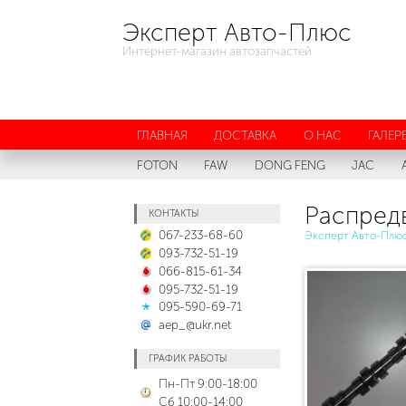
Эксперт Авто-Плюс
Интернет-магазин автозапчастей
ГЛАВНАЯ
ДОСТАВКА
О НАС
ГАЛЕР
FOTON
FAW
DONG FENG
JAC
Распредв
КОНТАКТЫ
067-233-68-60
Эксперт Авто-Плю
093-732-51-19
066-815-61-34
095-732-51-19
095-590-69-71
aep_@ukr.net
ГРАФИК РАБОТЫ
Пн-Пт 9:00-18:00
Сб 10:00-14:00