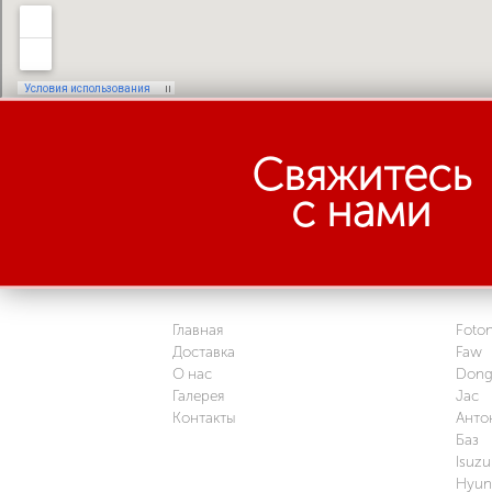
Свяжитесь
с нами
Главная
Foto
Доставка
Faw
О нас
Dong
Галерея
Jac
Контакты
Анто
Баз
Isuzu
Hyun