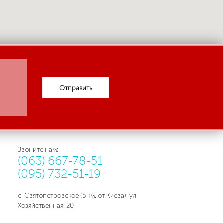
Отправить
Звоните нам:
(063) 667-78-51
(095) 732-51-19
с. Святопетровское (5 км. от Киева), ул.
Хозяйственная, 20