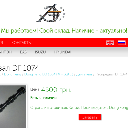
Мы работаем! Свой склад. Наличие - актуально!
ЕЯ
КОНТАКТЫ
en
ru
АНТОН
БАЗ
ISUZU
HYUNDAI
ал DF 1074
с
/
Dong Feng
/
Dong Feng EQ 1064 ( V = 3.9 L )
/
Двигатель
/
Распредвал DF 1074
4500 грн.
Цена:
Есть в наличии
Страна изготовитель:Китай, Производитель:Dong Feng
Заказать