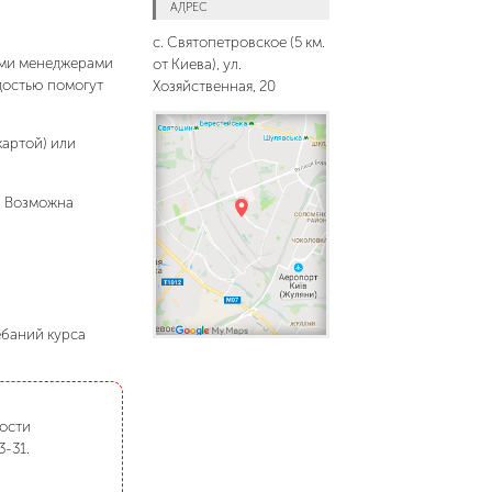
АДРЕС
с. Святопетровское (5 км.
шими менеджерами
от Киева), ул.
адостью помогут
Хозяйственная, 20
картой) или
. Возможна
ебаний курса
мости
3-31.