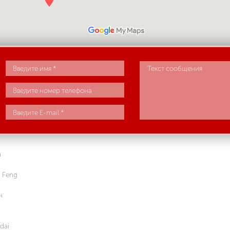
n
 Feng
н
dai