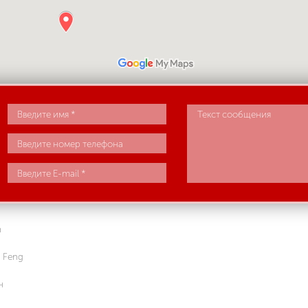
n
 Feng
н