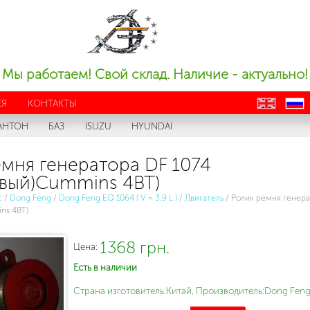
Мы работаем! Свой склад. Наличие - актуально!
ЕЯ
КОНТАКТЫ
en
ru
АНТОН
БАЗ
ISUZU
HYUNDAI
мня генератора DF 1074
овый)Cummins 4BT)
с
/
Dong Feng
/
Dong Feng EQ 1064 ( V = 3.9 L )
/
Двигатель
/
Ролик ремня генера
ns 4BT)
1368 грн.
Цена:
Есть в наличии
Страна изготовитель:Китай, Производитель:Dong Feng