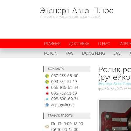
Эксперт Авто-Плюс
Интернет-магазин автозапчастей
ГЛАВНАЯ
ДОСТАВКА
О НАС
ГАЛЕР
FOTON
FAW
DONG FENG
JAC
Ролик ре
КОНТАКТЫ
(ручейк
067-233-68-60
093-732-51-19
Эксперт Авто-Плю
066-815-61-34
(ручейковый)Cummi
095-732-51-19
095-590-69-71
aep_@ukr.net
ГРАФИК РАБОТЫ
Пн-Пт 9:00-18:00
Сб 10:00-14:00