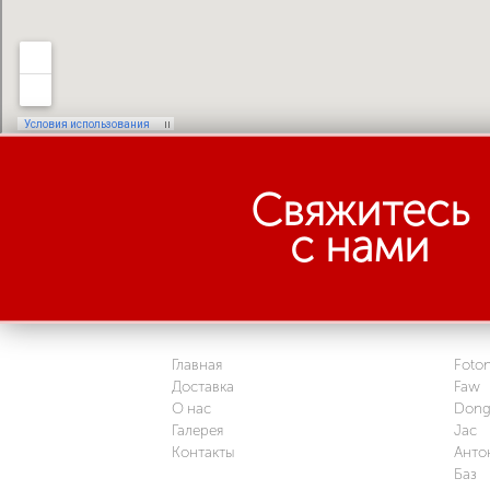
Свяжитесь
с нами
Главная
Foto
Доставка
Faw
О нас
Dong
Галерея
Jac
Контакты
Анто
Баз