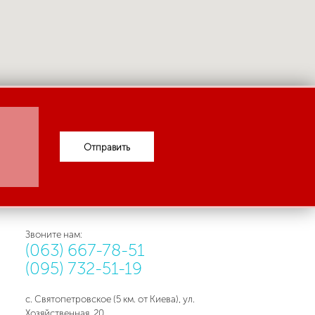
Отправить
Звоните нам:
(063) 667-78-51
(095) 732-51-19
с. Святопетровское (5 км. от Киева), ул.
Хозяйственная, 20