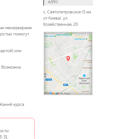
АДРЕС
с. Святопетровское (5 км.
от Киева), ул.
Хозяйственная, 20
шими менеджерами
адостью помогут
картой) или
. Возможна
ебаний курса
мости
3-31.