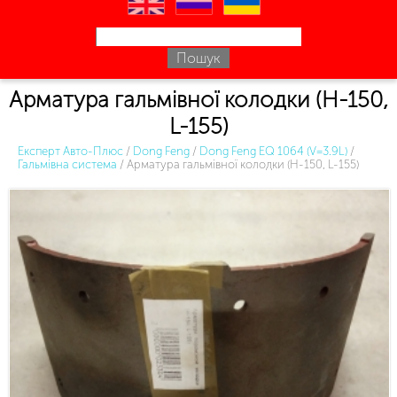
en
ru
uk
Арматура гальмівної колодки (H-150,
L-155)
Експерт Авто-Плюс
/
Dong Feng
/
Dong Feng EQ 1064 (V=3.9L)
/
Гальмівна система
/
Арматура гальмівної колодки (H-150, L-155)