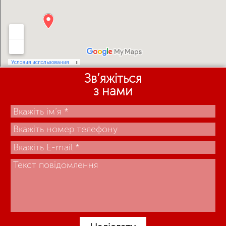
Зв’яжіться
з нами