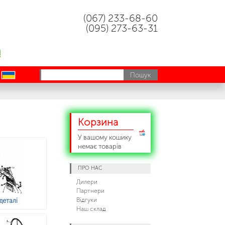
(067) 233-68-60
(095) 273-63-31
!
uk
Корзина
У вашому кошику
немає товарів
ПРО НАС
Дилери
Партнери
Відгуки
деталі
Наш склад