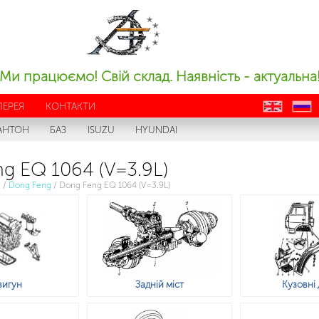
Ми працюємо! Свій склад. Наявність - актуальна
ЛЕРЕЯ
КОНТАКТИ
en
ru
АНТОН
БАЗ
ISUZU
HYUNDAI
g EQ 1064 (V=3.9L)
с
/
Dong Feng
/
Dong Feng EQ 1064 (V=3.9L)
вигун
Задній міст
Кузовні 