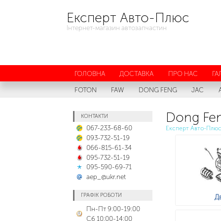
Експерт Авто-Плюс
Інтернет-магазин автозапчастин
ГОЛОВНА
ДОСТАВКА
ПРО НАС
ГА
FOTON
FAW
DONG FENG
JAC
Dong Fen
КОНТАКТИ
067-233-68-60
Експерт Авто-Плю
093-732-51-19
066-815-61-34
095-732-51-19
095-590-69-71
aep_@ukr.net
ГРАФІК РОБОТИ
Д
Пн-Пт 9:00-19:00
Сб 10:00-14:00