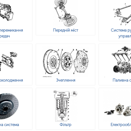
перемикання
Передній міст
Система р
редач
управл
охолодження
Зчеплення
Паливна 
на система
Фільтр
Електрооб