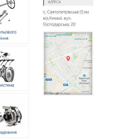
АДРЕСА
с. Святопетрівське (5 км
від Києва), вул.
Господарська, 20
ульового
іння
система
ладнання