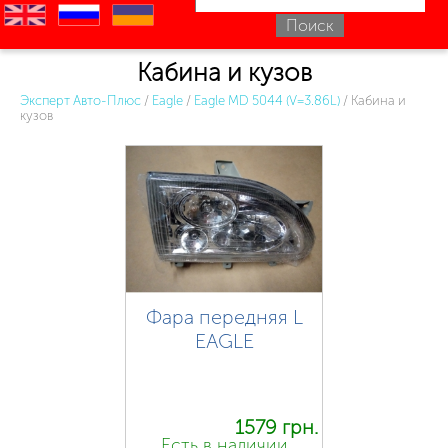
en
ru
uk
Кабина и кузов
Эксперт Авто-Плюс
/
Eagle
/
Eagle MD 5044 (V=3.86L)
/
Кабина и
кузов
Фара передняя L
EAGLE
1579 грн.
Есть в наличии