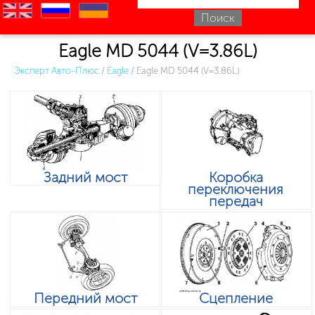
en
ru
uk
Eagle MD 5044 (V=3.86L)
Эксперт Авто-Плюс
/
Eagle
/
Eagle MD 5044 (V=3.86L)
Задний мост
Коробка
переключения
передач
Передний мост
Сцепление