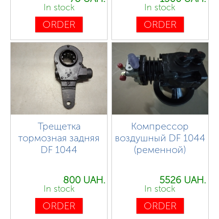
In stock
In stock
ORDER
ORDER
Трещетка
Компрессор
тормозная задняя
воздушный DF 1044
DF 1044
(ременной)
800 UAH.
5526 UAH.
In stock
In stock
ORDER
ORDER