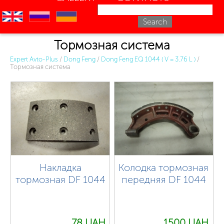
en
ru
uk
Тормозная система
Expert Avto-Plus
/
Dong Feng
/
Dong Feng EQ 1044 ( V = 3.76 L )
/
Тормозная система
Накладка
Колодка тормозная
тормозная DF 1044
передняя DF 1044
78 UAH.
1500 UAH.