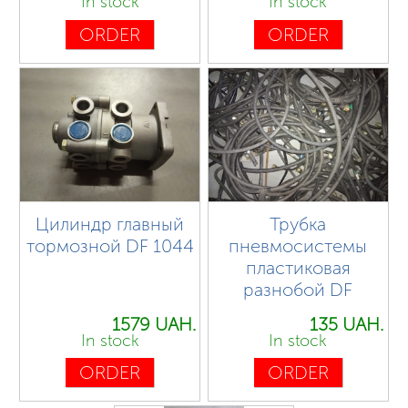
In stock
In stock
ORDER
ORDER
Цилиндр главный
Трубка
тормозной DF 1044
пневмосистемы
пластиковая
разнобой DF
1579 UAH.
135 UAH.
In stock
In stock
ORDER
ORDER