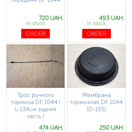
720 UAH.
493 UAH.
In stock
In stock
ORDER
ORDER
Трос ручного
Мембрана
тормоза DF 1044 (
тормозная DF 1044
L-134см задняя
(D-155)
часть )
474 UAH.
250 UAH.