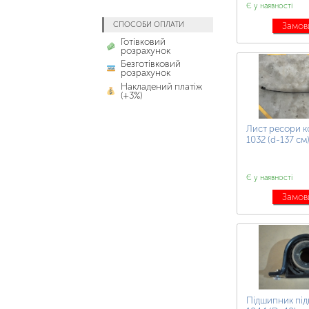
Є у наявності
СПОСОБИ ОПЛАТИ
Замов
Готівковий
розрахунок
Безготівковий
розрахунок
Накладений платіж
(+3%)
Лист ресори к
1032 (d-137 см
Є у наявності
Замов
Підшипник під