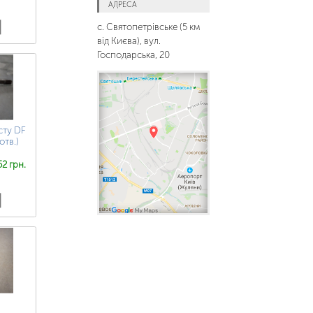
АДРЕСА
с. Святопетрівське (5 км
від Києва), вул.
Господарська, 20
сту DF
отв.)
2 грн.
а