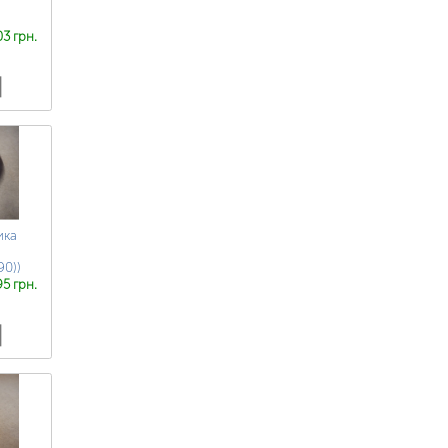
03 грн.
ика
90))
95 грн.