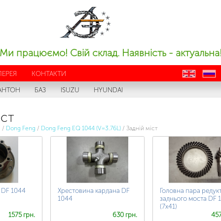
Ми працюємо! Свій склад. Наявність - актуальна
ЛЕРЕЯ
КОНТАКТИ
en
ru
АНТОН
БАЗ
ISUZU
HYUNDAI
іст
с
/
Dong Feng
/
Dong Feng EQ 1044 (V=3.76L)
/
Задній міст
 DF 1044
Хрестовина кардана DF
Головна пара редук
1044
заднього моста DF 
(7х41)
1575 грн.
630 грн.
457