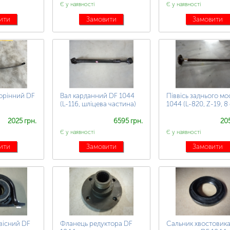
Є у наявності
Є у наявності
ити
Замовити
Замовити
орінний DF
Вал карданний DF 1044
Піввісь заднього мо
)
(L-116, шліцева частина)
1044 (L-820, Z-19, 8 
2025 грн.
6595 грн.
205
Є у наявності
Є у наявності
ити
Замовити
Замовити
вісний DF
Фланець редуктора DF
Сальник хвостовик