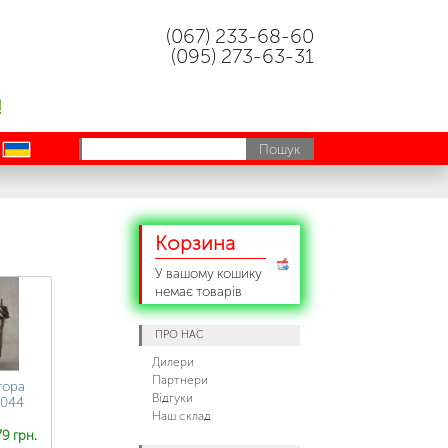
(067) 233-68-60
(095) 273-63-31
!
uk
Корзина
У вашому кошику
немає товарів
ПРО НАС
Дилери
Партнери
тора
Відгуки
1044
Наш склад
9 грн.