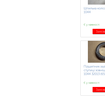
Шпилька коліс
1044
Є у наявності
Замов
Підшипник зад
ступиці зовні
1044 32013 (65
Є у наявності
Замов