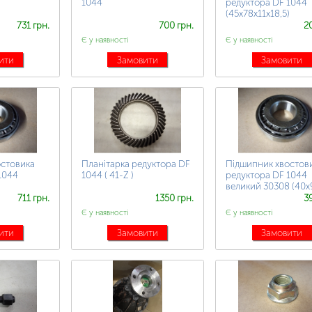
1044
редуктора DF 1044
(45х78х11х18,5)
731 грн.
700 грн.
2
Є у наявності
Є у наявності
ити
Замовити
Замовити
остовика
Планітарка редуктора DF
Підшипник хвостов
1044
1044 ( 41-Z )
редуктора DF 1044
великий 30308 (40х
711 грн.
1350 грн.
3
Є у наявності
Є у наявності
ити
Замовити
Замовити