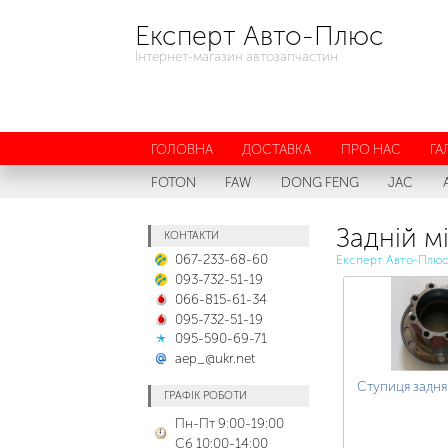
Експерт Авто-Плюс
Інтернет-магазин автозапчастин
ГОЛОВНА
ДОСТАВКА
ПРО НАС
ГА
FOTON
FAW
DONG FENG
JAC
Задній м
КОНТАКТИ
067-233-68-60
Експерт Авто-Плю
093-732-51-19
066-815-61-34
095-732-51-19
095-590-69-71
aep_@ukr.net
Ступиця задня
ГРАФІК РОБОТИ
Пн-Пт 9:00-19:00
Сб 10:00-14:00