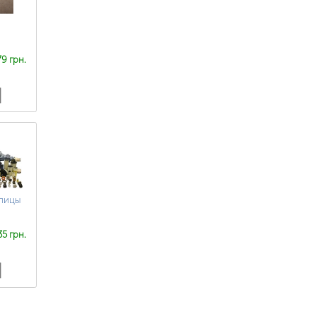
79 грн.
упицы
35 грн.