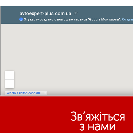
Зв’яжіться
з нами