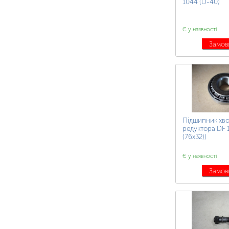
1044 (D-40)
Є у наявності
Замов
Підшипник хв
редуктора DF 
(76х32))
Є у наявності
Замов