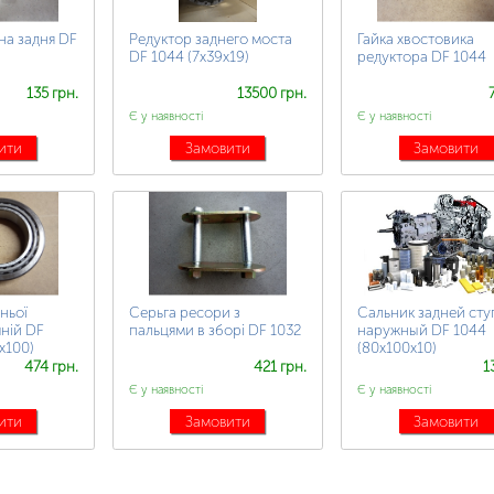
на задня DF
Редуктор заднего моста
Гайка хвостовика
DF 1044 (7х39х19)
редуктора DF 1044
135 грн.
13500 грн.
Є у наявності
Є у наявності
ити
Замовити
Замовити
ньої
Серьга ресори з
Сальник задней ст
шній DF
пальцями в зборі DF 1032
наружный DF 1044
х100)
(80х100х10)
474 грн.
421 грн.
1
Є у наявності
Є у наявності
ити
Замовити
Замовити