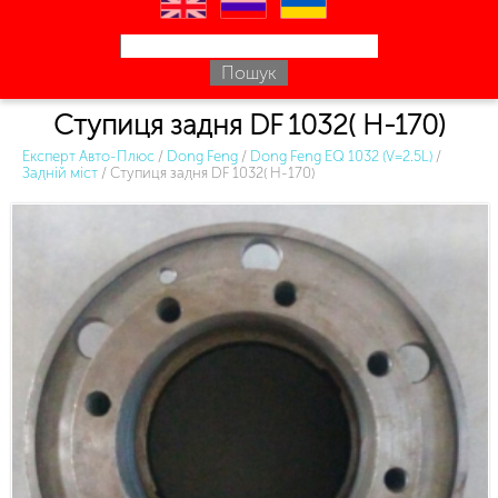
en
ru
uk
Ступиця задня DF 1032( H-170)
Експерт Авто-Плюс
/
Dong Feng
/
Dong Feng EQ 1032 (V=2.5L)
/
Задній міст
/
Ступиця задня DF 1032( H-170)