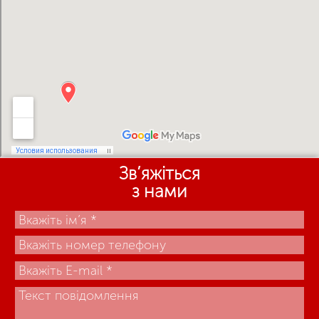
Зв’яжіться
з нами