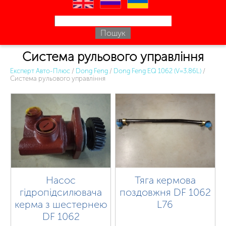
en
ru
uk
Система рульового управління
Експерт Авто-Плюс
/
Dong Feng
/
Dong Feng EQ 1062 (V=3.86L)
/
Система рульового управління
Насос
Тяга кермова
гідропідсилювача
поздовжня DF 1062
керма з шестернею
L76
DF 1062