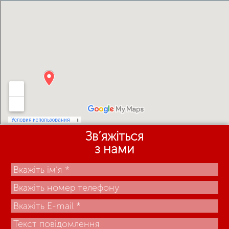
Зв’яжіться
з нами