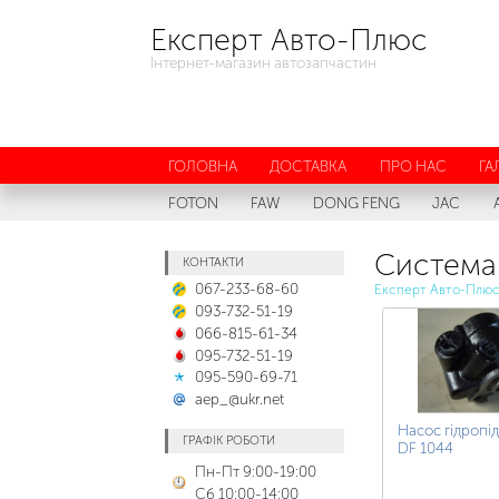
Експерт Авто-Плюс
Інтернет-магазин автозапчастин
ГОЛОВНА
ДОСТАВКА
ПРО НАС
ГА
FOTON
FAW
DONG FENG
JAC
Система 
КОНТАКТИ
067-233-68-60
Експерт Авто-Плю
093-732-51-19
066-815-61-34
095-732-51-19
095-590-69-71
aep_@ukr.net
Насос гідропі
ГРАФІК РОБОТИ
DF 1044
Пн-Пт 9:00-19:00
Сб 10:00-14:00