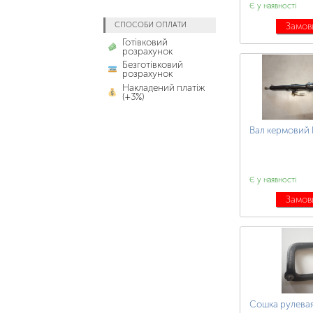
Є у наявності
СПОСОБИ ОПЛАТИ
Замов
Готівковий
розрахунок
Безготівковий
розрахунок
Накладений платіж
(+3%)
Вал кермовий 
Є у наявності
Замов
Сошка рулевая