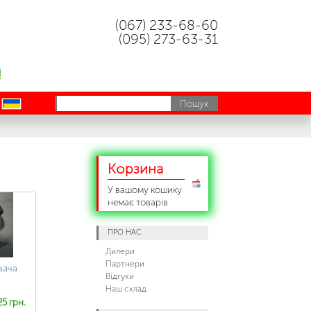
(067) 233-68-60
(095) 273-63-31
!
uk
Корзина
У вашому кошику
немає товарів
ПРО НАС
Дилери
Партнери
вача
Відгуки
Наш склад
25 грн.