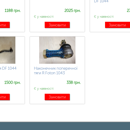
DF 1044
1188 грн.
2025 грн.
2
Є у наявності
Є у наявності
ити
Замовити
Замовити
я DF 1044
Наконечник поперечної
тяги R Foton 1043
1500 грн.
338 грн.
Є у наявності
ити
Замовити