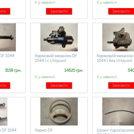
Є у наявності
Є у наявності
ити
Замовити
Замовити
DF 1044
Кермовий механізм DF
Кермовий механізм
1044 ( с г/підсил)
1044 ( без г/підсил)
3158 грн.
14625 грн.
540
Є у наявності
Є у наявності
ити
Замовити
Замовити
 DF 1044
Кермо DF
Шланг гідропідсил