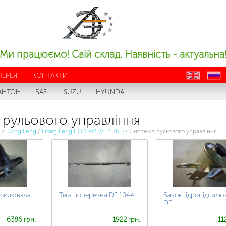
Ми працюємо! Свій склад. Наявність - актуальна
ЛЕРЕЯ
КОНТАКТИ
en
ru
АНТОН
БАЗ
ISUZU
HYUNDAI
рульового управління
с
/
Dong Feng
/
Dong Feng EQ 1044 (V=3.76L)
/
Система рульового управління
дсилювача
Тяга поперечна DF 1044
Бачок гідропідсилю
DF
6386 грн.
1922 грн.
11