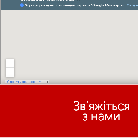
Зв’яжіться
з нами