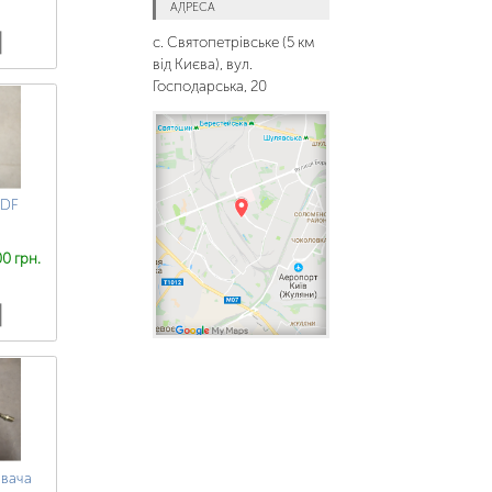
АДРЕСА
с. Святопетрівське (5 км
від Києва), вул.
Господарська, 20
 DF
0 грн.
ювача