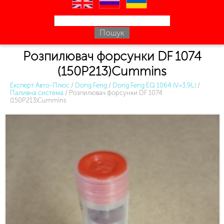
en
ru
uk
Розпилювач форсунки DF 1074
(150P213)Cummins
Експерт Авто-Плюс
/
Dong Feng
/
Dong Feng EQ 1064 (V=3.9L)
/
Паливна система
/
Розпилювач форсунки DF 1074
(150P213)Cummins