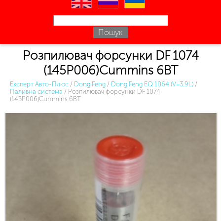
en
ru
uk
Розпилювач форсунки DF 1074
(145P006)Cummins 6BT
Експерт Авто-Плюс
/
Dong Feng
/
Dong Feng EQ 1064 (V=3.9L)
/
Паливна система
/
Розпилювач форсунки DF 1074
(145P006)Cummins 6BT