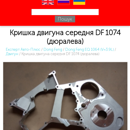
en
ru
uk
Кришка двигуна середня DF 1074
(дюралева)
Експерт Авто-Плюс
/
Dong Feng
/
Dong Feng EQ 1064 (V=3.9L)
/
Двигун
/
Кришка двигуна середня DF 1074 (дюралева)