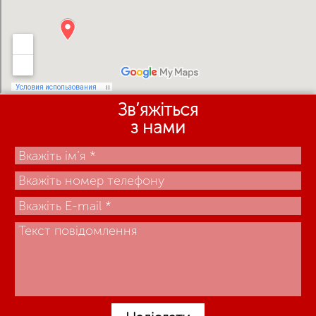
Зв’яжіться
з нами