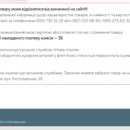
товару може відрізнятися від зазначеної на сайті!!!
етальної інформації щодо характеристик товарів, їх наявності та вартост
анії за телефонами (095) 732-51-19 або (067) 233-68-60, (095) 273-63-31
можна банківською карткою або готівкою під час отримання товару.
 накладеного платежу комісія — 3%
нюється кур’єрською службою «Нова пошта».
габаритних кузовних деталей у флет-боксі стягується передоплата (сума
а іншими кур’єрськими службами. Також ви можете забрати товар на на
, вул. Господарська, 20.