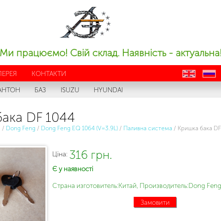
Ми працюємо! Свій склад. Наявність - актуальна
ЛЕРЕЯ
КОНТАКТИ
en
ru
АНТОН
БАЗ
ISUZU
HYUNDAI
ака DF 1044
с
/
Dong Feng
/
Dong Feng EQ 1064 (V=3.9L)
/
Паливна система
/
Кришка бака DF
316 грн.
Ціна:
Є у наявності
Страна изготовитель:Китай, Производитель:Dong Feng
Замовити