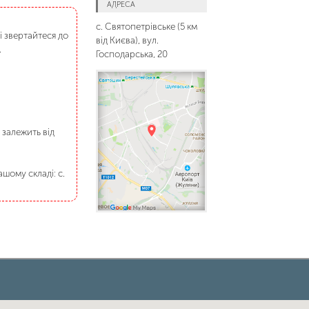
АДРЕСА
с. Святопетрівське (5 км
і звертайтеся до
від Києва), вул.
.
Господарська, 20
 залежить від
шому складі: с.