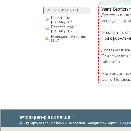
Увага! Вартість 
СПОСОБИ ОПЛАТИ
Для отримання д
Готівковий
менеджерів комп
розрахунок
Безготівковий
розрахунок
Оплатити товар 
Накладений платіж
При оформленні
(+3%)
Доставка здійс
При замовленні 
габаритів).
Можлива доставк
Свято-Петрівське