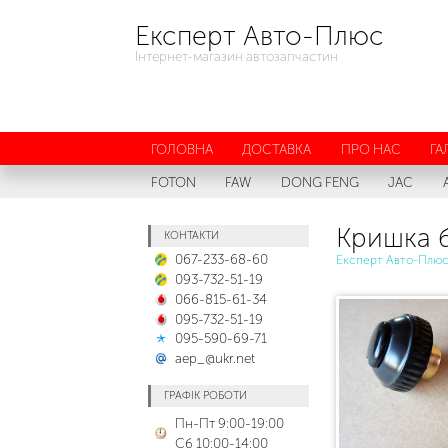
Експерт Авто-Плюс
Інтернет-магазин автозапчастин
ГОЛОВНА
ДОСТАВКА
ПРО НАС
ГА
FOTON
FAW
DONG FENG
JAC
Кришка б
КОНТАКТИ
067-233-68-60
Експерт Авто-Плю
093-732-51-19
066-815-61-34
095-732-51-19
095-590-69-71
aep_@ukr.net
ГРАФІК РОБОТИ
Пн-Пт 9:00-19:00
Сб 10:00-14:00