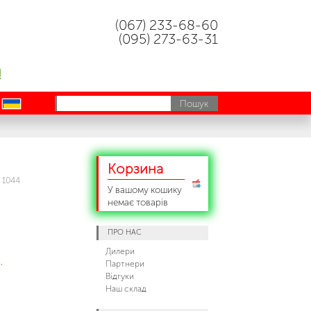
(067) 233-68-60
(095) 273-63-31
!
uk
Корзина
 1044
У вашому кошику
немає товарів
ПРО НАС
Дилери
,
Партнери
Відгуки
Наш склад