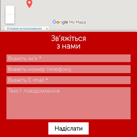
Зв’яжіться
з нами
Надіслати