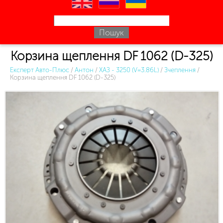
en
ru
uk
Корзина щеплення DF 1062 (D-325)
Експерт Авто-Плюс
/
Антон
/
ХАЗ - 3250 (V=3.86L)
/
Зчеплення
/
Корзина щеплення DF 1062 (D-325)