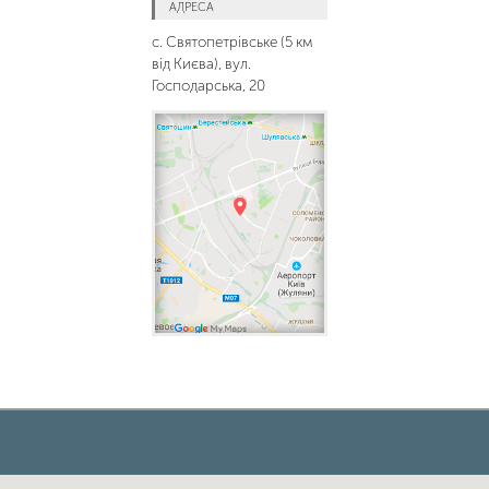
АДРЕСА
с. Святопетрівське (5 км
від Києва), вул.
Господарська, 20