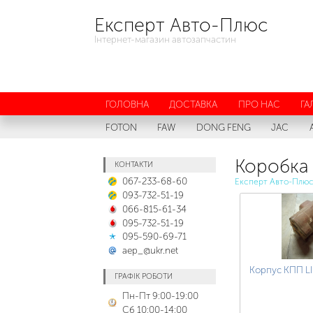
Експерт Авто-Плюс
Інтернет-магазин автозапчастин
ГОЛОВНА
ДОСТАВКА
ПРО НАС
ГА
FOTON
FAW
DONG FENG
JAC
Коробка
КОНТАКТИ
067-233-68-60
Експерт Авто-Плю
093-732-51-19
066-815-61-34
095-732-51-19
095-590-69-71
aep_@ukr.net
Корпус КПП L
ГРАФІК РОБОТИ
Пн-Пт 9:00-19:00
Сб 10:00-14:00