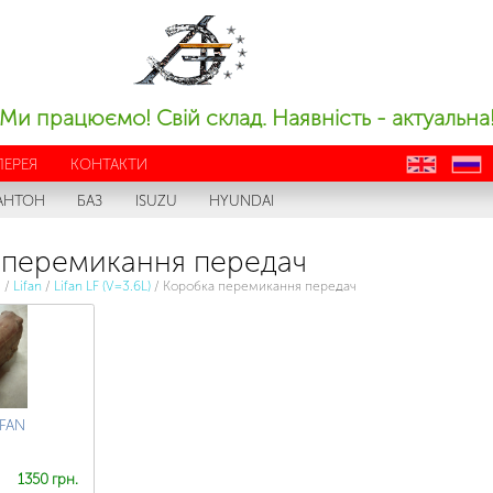
Ми працюємо! Свій склад. Наявність - актуальна
ЛЕРЕЯ
КОНТАКТИ
en
ru
АНТОН
БАЗ
ISUZU
HYUNDAI
 перемикання передач
с
/
Lifan
/
Lifan LF (V=3.6L)
/
Коробка перемикання передач
IFAN
1350 грн.