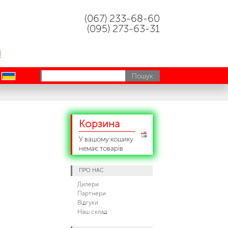
(067) 233-68-60
(095) 273-63-31
!
uk
Корзина
У вашому кошику
немає товарів
ПРО НАС
Дилери
Партнери
Відгуки
Наш склад