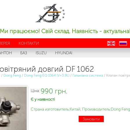
Ми працюємо! Свій склад. Наявність - актуальна
ЛЕРЕЯ
КОНТАКТИ
en
ru
АНТОН
БАЗ
ISUZU
HYUNDAI
овітряний довгий DF 1062
с
/
Dong Feng
/
Dong Feng EQ 1064 (V=3.9L)
/
Гальмівна система
/
Клапан повітр
990 грн.
Ціна:
Є у наявності
Страна изготовитель:Китай, Производитель:Dong Feng
Замовити