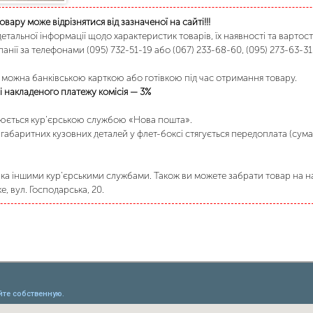
товару може відрізнятися від зазначеної на сайті!!!
етальної інформації щодо характеристик товарів, їх наявності та вартост
анії за телефонами (095) 732-51-19 або (067) 233-68-60, (095) 273-63-31
можна банківською карткою або готівкою під час отримання товару.
 накладеного платежу комісія — 3%
нюється кур’єрською службою «Нова пошта».
габаритних кузовних деталей у флет-боксі стягується передоплата (сума
а іншими кур’єрськими службами. Також ви можете забрати товар на на
, вул. Господарська, 20.