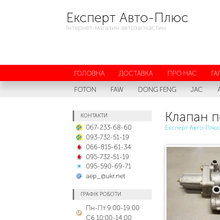
Експерт Авто-Плюс
Інтернет-магазин автозапчастин
ГОЛОВНА
ДОСТАВКА
ПРО НАС
ГА
FOTON
FAW
DONG FENG
JAC
Клапан п
КОНТАКТИ
067-233-68-60
Експерт Авто-Плю
093-732-51-19
066-815-61-34
095-732-51-19
095-590-69-71
aep_@ukr.net
ГРАФІК РОБОТИ
Пн-Пт 9:00-19:00
Сб 10:00-14:00