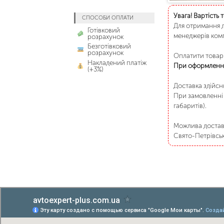
Увага! Вартість 
СПОСОБИ ОПЛАТИ
Для отримання д
Готівковий
менеджерів комп
розрахунок
Безготівковий
розрахунок
Оплатити товар 
Накладений платіж
При оформленні
(+3%)
Доставка здійс
При замовленні 
габаритів).
Можлива доставк
Свято-Петрівське