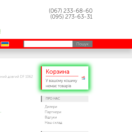
(067) 233-68-60
(095) 273-63-31
!
uk
Корзина
яний довгий DF 1062
У вашому кошику
немає товарів
ПРО НАС
Дилери
,
Партнери
Відгуки
Наш склад