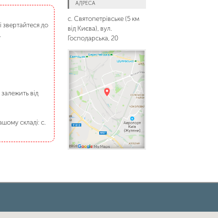
АДРЕСА
с. Святопетрівське (5 км
і звертайтеся до
від Києва), вул.
.
Господарська, 20
 залежить від
шому складі: с.