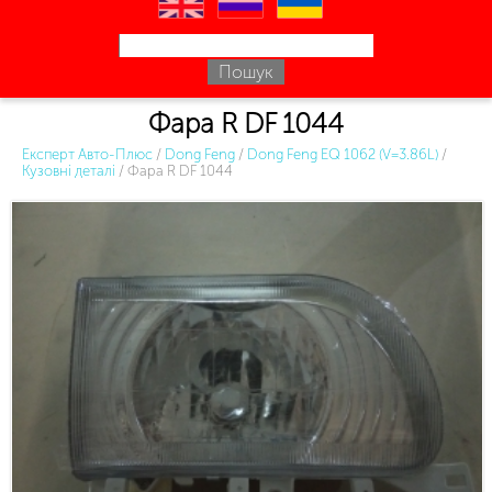
en
ru
uk
Фара R DF 1044
Експерт Авто-Плюс
/
Dong Feng
/
Dong Feng EQ 1062 (V=3.86L)
/
Кузовні деталі
/
Фара R DF 1044