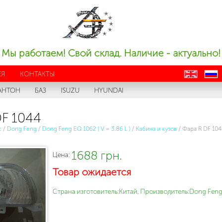
Мы работаем! Свой склад. Наличие - актуально!
ЕЯ
КОНТАКТЫ
en
ru
АНТОН
БАЗ
ISUZU
HYUNDAI
F 1044
с
/
Dong Feng
/
Dong Feng EQ 1062 ( V = 3.86 L )
/
Кабина и кузов
/
Фара R DF 104
1688 грн.
Цена:
Товар ожидается
Страна изготовитель:Китай, Производитель:Dong Feng