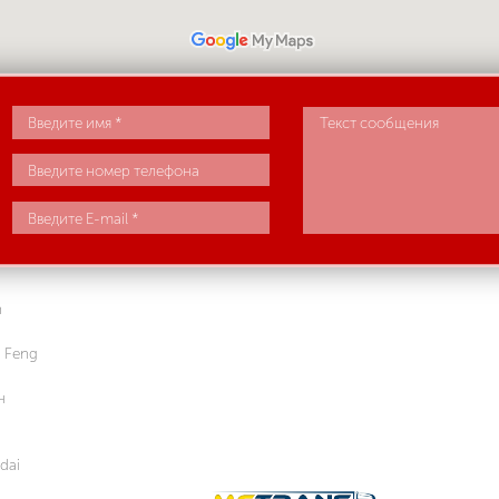
n
 Feng
н
dai