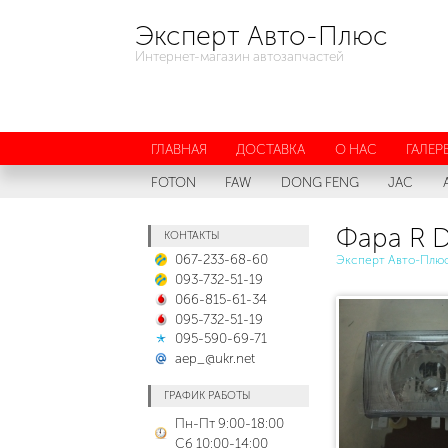
Эксперт Авто-Плюс
Интернет-магазин автозапчастей
ГЛАВНАЯ
ДОСТАВКА
О НАС
ГАЛЕР
FOTON
FAW
DONG FENG
JAC
Фара R D
КОНТАКТЫ
067-233-68-60
Эксперт Авто-Плю
093-732-51-19
066-815-61-34
095-732-51-19
095-590-69-71
aep_@ukr.net
ГРАФИК РАБОТЫ
Пн-Пт 9:00-18:00
Сб 10:00-14:00