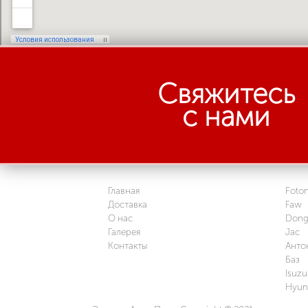
Свяжитесь
с нами
Главная
Foto
Доставка
Faw
О нас
Dong
Галерея
Jac
Контакты
Анто
Баз
Isuzu
Hyun