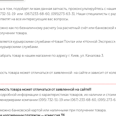
ны в том, подойдет ли вам данная запчасть, проконсультируйтесь с на
)732-51-19 или (067)233-68-60, (095)273-63-31. Наши специалисты с р
ответят на все интересующие вас вопросы.
ожно как по безналичному расчету (на расчетный счёт или банковской 
олучении товара.
вляется курьерскими службами «Новая Почта» или «Ночной Экспресс»
 курьерскими службами.
абрать товар в нашем магазине по адресу г. Киев, ул. Качалова 3.
сть товара может отличаться от заявленной на сайте и зависит от кол
ость товара может отличаться от заявленной на сайте!!!
подробной информации о характеристиках товаров, их наличии и стои
менеджерами компании (095) 732-51-19 или (067) 233-68-60, (095) 273-6
 можно банковской картой или наличными при получении товара.
и наложенным платежом — комиссия 3%