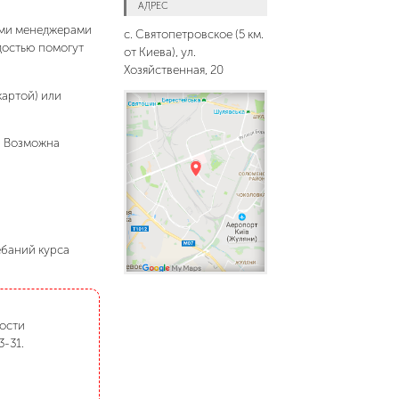
АДРЕС
шими менеджерами
с. Святопетровское (5 км.
адостью помогут
от Киева), ул.
Хозяйственная, 20
картой) или
. Возможна
ебаний курса
мости
3-31.