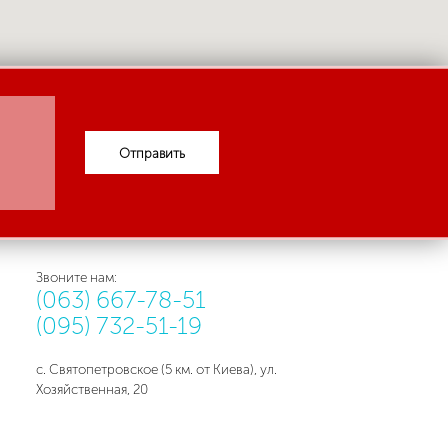
Отправить
Звоните нам:
(063) 667-78-51
(095) 732-51-19
с. Святопетровское (5 км. от Киева), ул.
Хозяйственная, 20