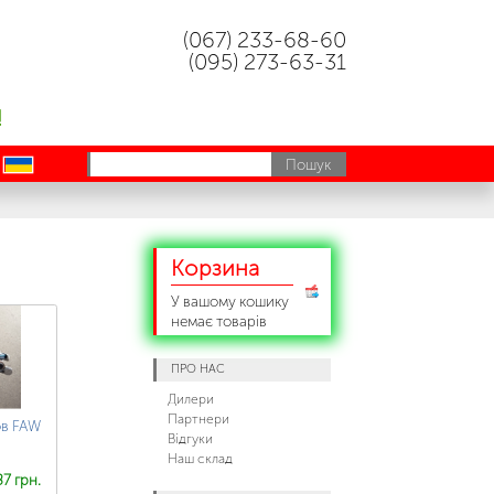
(067) 233-68-60
(095) 273-63-31
!
uk
Корзина
У вашому кошику
немає товарів
ПРО НАС
Дилери
Партнери
ов FAW
Відгуки
Наш склад
7 грн.