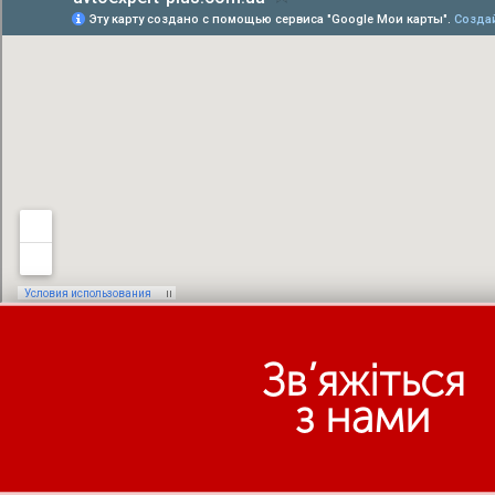
Зв’яжіться
з нами