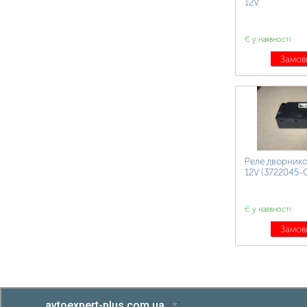
12V
Є у наявності
Замов
Реле дворнико
12V (3722045-
Є у наявності
Замов