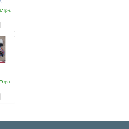
в)
37 грн.
79 грн.