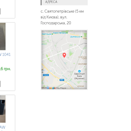
АДРЕСА
с. Святопетрівське (5 км
від Києва), вул.
Господарська, 20
W 1041
16 грн.
FAW