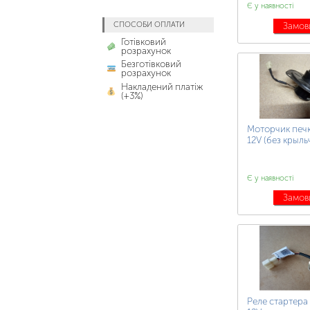
Є у наявності
СПОСОБИ ОПЛАТИ
Замов
Готівковий
розрахунок
Безготівковий
розрахунок
Накладений платіж
(+3%)
Моторчик печ
12V (без крыль
Є у наявності
Замов
Реле стартера