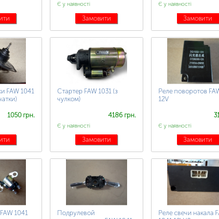
Є у наявності
Є у наявності
ити
Замовити
Замовити
ки FAW 1041
Стартер FAW 1031 (з
Реле поворотов FA
чатки)
чулком)
12V
1050 грн.
4186 грн.
3
Є у наявності
Є у наявності
ити
Замовити
Замовити
 FAW 1041
Подрулевой
Реле свечи накала 