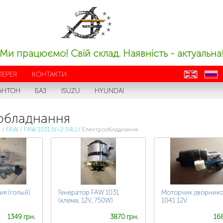
Ми працюємо! Свій склад. Наявність - актуальна
ЛЕРЕЯ
КОНТАКТИ
en
ru
АНТОН
БАЗ
ISUZU
HYUNDAI
обладнання
с
/
FAW
/
FAW 1031 (V=2.54L)
/
Електрообладнання
ия (голый)
Генератор FAW 1031
Моторчик дворник
(клема, 12V, 750W)
1041 12V
1349 грн.
3870 грн.
168