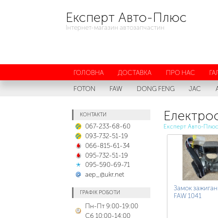
Експерт Авто-Плюс
Інтернет-магазин автозапчастин
ГОЛОВНА
ДОСТАВКА
ПРО НАС
ГА
FOTON
FAW
DONG FENG
JAC
Електро
КОНТАКТИ
067-233-68-60
Експерт Авто-Плю
093-732-51-19
066-815-61-34
095-732-51-19
095-590-69-71
aep_@ukr.net
Замок зажиган
ГРАФІК РОБОТИ
FAW 1041
Пн-Пт 9:00-19:00
Сб 10:00-14:00