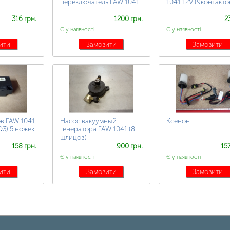
переключатель FAW 1041
1041 12V (9контакто
316 грн.
1200 грн.
2
Є у наявності
Є у наявності
ити
Замовити
Замовити
в FAW 1041
Насос вакуумный
Ксенон
Q3) 5 ножек
генератора FAW 1041 (8
шлицов)
158 грн.
900 грн.
15
Є у наявності
Є у наявності
ити
Замовити
Замовити