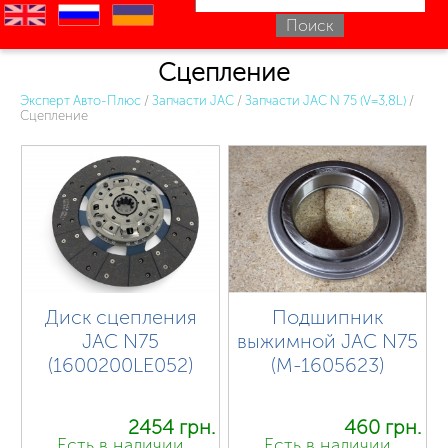
en
ru
uk
Сцепление
Эксперт Авто-Плюс
/
Запчасти JAC
/
Запчасти JAC N 75 (V=3,8L)
/
Сцепление
Диск сцепления
Подшипник
JAC N75
выжимной JAC N75
(1600200LE052)
(М-1605623)
2454 грн.
460 грн.
Есть в наличии
Есть в наличии