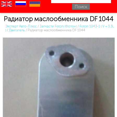
en
ru
uk
Радиатор маслообменника DF 1044
Эксперт Авто-Плюс
/
Запчасти Foton (Фотон)
/
Foton 1043-1 ( V = 3.3L
)
/
Двигатель
/
Радиатор маслообменника DF 1044