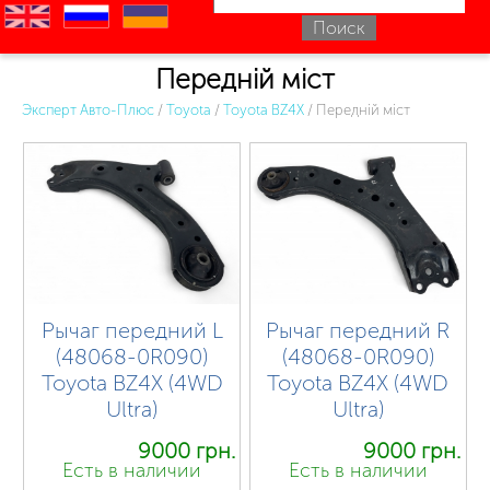
en
ru
uk
Передній міст
Эксперт Авто-Плюс
/
Toyota
/
Toyota BZ4X
/
Передній міст
Рычаг передний L
Рычаг передний R
(48068-0R090)
(48068-0R090)
Toyota BZ4X (4WD
Toyota BZ4X (4WD
Ultra)
Ultra)
9000 грн.
9000 грн.
Есть в наличии
Есть в наличии