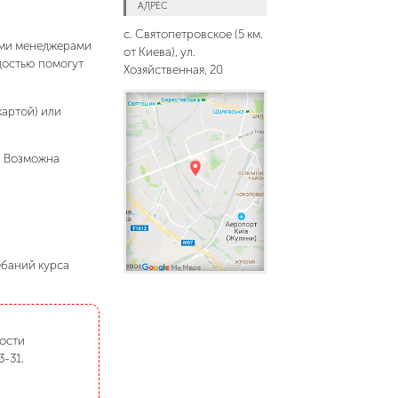
АДРЕС
с. Святопетровское (5 км.
шими менеджерами
от Киева), ул.
адостью помогут
Хозяйственная, 20
картой) или
. Возможна
ебаний курса
мости
3-31.