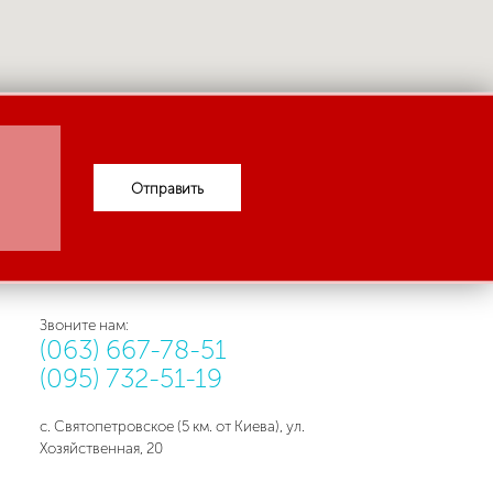
Отправить
Звоните нам:
(063) 667-78-51
(095) 732-51-19
с. Святопетровское (5 км. от Киева), ул.
Хозяйственная, 20