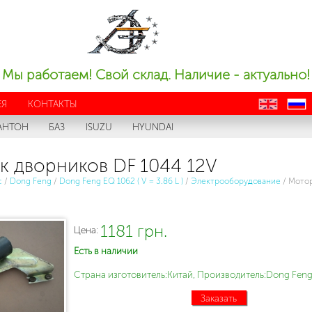
Мы работаем! Свой склад. Наличие - актуально!
ЕЯ
КОНТАКТЫ
en
ru
АНТОН
БАЗ
ISUZU
HYUNDAI
к дворников DF 1044 12V
с
/
Dong Feng
/
Dong Feng EQ 1062 ( V = 3.86 L )
/
Электрооборудование
/
Мотор
1181 грн.
Цена:
Есть в наличии
Страна изготовитель:Китай, Производитель:Dong Feng
Заказать