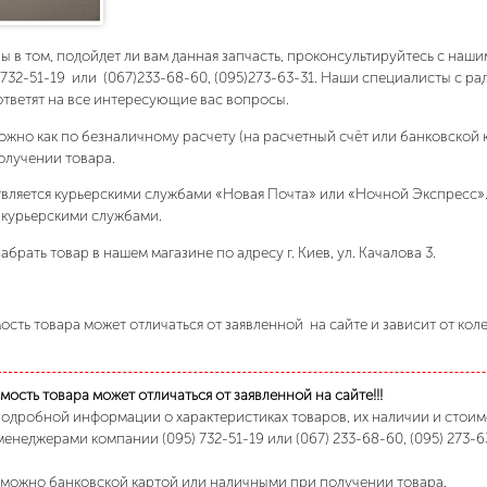
ны в том, подойдет ли вам данная запчасть, проконсультируйтесь с на
)732-51-19 или (067)233-68-60, (095)273-63-31. Наши специалисты с р
ответят на все интересующие вас вопросы.
ожно как по безналичному расчету (на расчетный счёт или банковской 
олучении товара.
вляется курьерскими службами «Новая Почта» или «Ночной Экспресс»
 курьерскими службами.
абрать товар в нашем магазине по адресу г. Киев, ул. Качалова 3.
сть товара может отличаться от заявленной на сайте и зависит от кол
ость товара может отличаться от заявленной на сайте!!!
подробной информации о характеристиках товаров, их наличии и стои
менеджерами компании (095) 732-51-19 или (067) 233-68-60, (095) 273-6
 можно банковской картой или наличными при получении товара.