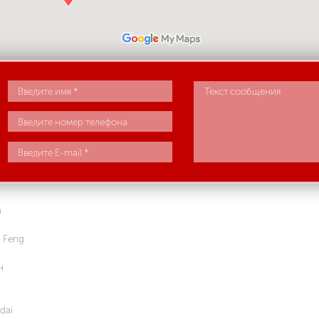
n
 Feng
н
dai