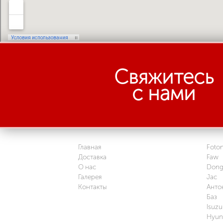
Свяжитесь
с нами
Главная
Foto
Доставка
Faw
О нас
Dong
Галерея
Jac
Контакты
Анто
Баз
Isuzu
Hyun