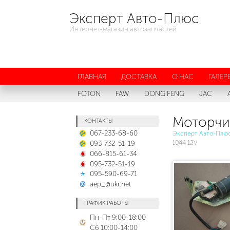
Эксперт Авто-Плюс
Интернет-магазин автозапчастей
ГЛАВНАЯ
ДОСТАВКА
О НАС
ГАЛЕР
FOTON
FAW
DONG FENG
JAC
Моторчи
КОНТАКТЫ
067-233-68-60
Эксперт Авто-Плю
093-732-51-19
1044 12V
066-815-61-34
095-732-51-19
095-590-69-71
aep_@ukr.net
ГРАФИК РАБОТЫ
Пн-Пт 9:00-18:00
Сб 10:00-14:00