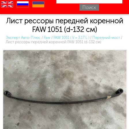
en
ru
uk
Лист рессоры передней коренной
FAW 1051 (d-132 см)
Эксперт Авто-Плюс
/
Faw
/
FAW 1051 ( V = 3.17 L )
/
Передний мост
/
Лист рессоры передней коренной FAW 1051 (d-132 см)