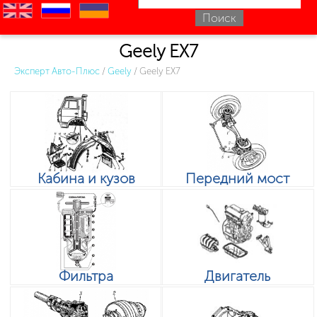
en
ru
uk
Geely EX7
Эксперт Авто-Плюс
/
Geely
/
Geely EX7
Кабина и кузов
Передний мост
Фильтра
Двигатель