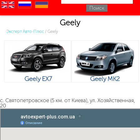
en
ru
uk
Geely
Эксперт Авто-Плюс
/
Geely
Geely EX7
Geely MK2
с. Святопетровское (5 км. от Киева), ул. Хозяйственная,
20