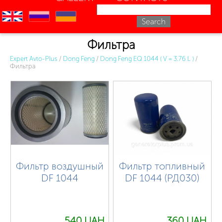
en
ru
uk
Фильтра
Expert Avto-Plus
/
Dong Feng
/
Dong Feng EQ 1044 ( V = 3.76 L )
/
Фильтра
Фильтр воздушный
Фильтр топливный
DF 1044
DF 1044 (РД030)
540 UAH.
360 UAH.