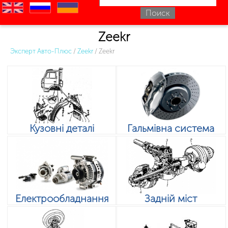
en
ru
uk
Zeekr
Эксперт Авто-Плюс
/
Zeekr
/
Zeekr
Кузовні деталі
Гальмівна система
Електрообладнання
Задній міст