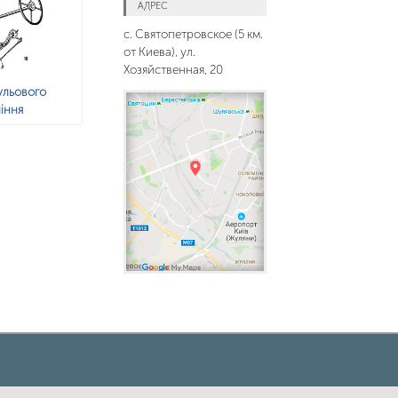
АДРЕС
с. Святопетровское (5 км.
от Киева), ул.
Хозяйственная, 20
ульового
іння