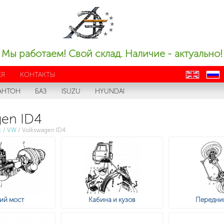
Мы работаем! Свой склад. Наличие - актуально!
ЕЯ
КОНТАКТЫ
en
ru
АНТОН
БАЗ
ISUZU
HYUNDAI
en ID4
с
/
VW
/
Volkswagen ID4
ий мост
Кабина и кузов
Передни