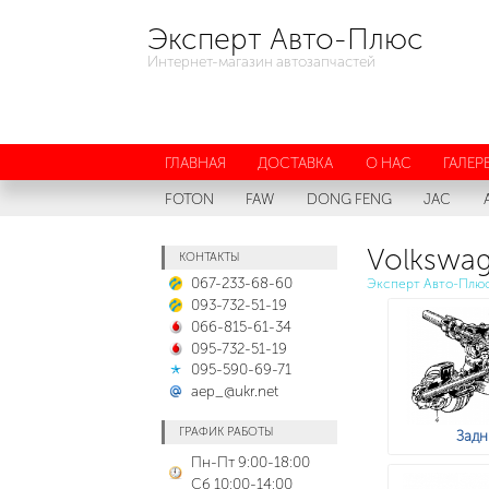
Эксперт Авто-Плюс
Интернет-магазин автозапчастей
ГЛАВНАЯ
ДОСТАВКА
О НАС
ГАЛЕР
FOTON
FAW
DONG FENG
JAC
Volkswag
КОНТАКТЫ
067-233-68-60
Эксперт Авто-Плю
093-732-51-19
066-815-61-34
095-732-51-19
095-590-69-71
aep_@ukr.net
ГРАФИК РАБОТЫ
Задн
Пн-Пт 9:00-18:00
Сб 10:00-14:00