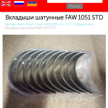
en
ru
uk
Вкладыши шатунные FAW 1051 STD
Эксперт Авто-Плюс
/
Faw
/
FAW 1051 ( V = 3.17 L )
/
Двигатель
/
Вкладыши шатунные FAW 1051 STD