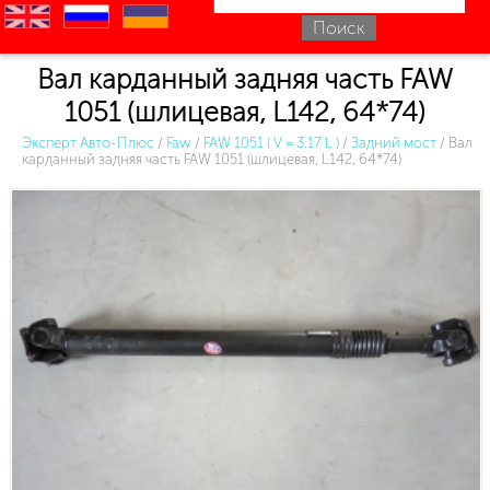
en
ru
uk
Вал карданный задняя часть FAW
1051 (шлицевая, L142, 64*74)
Эксперт Авто-Плюс
/
Faw
/
FAW 1051 ( V = 3.17 L )
/
Задний мост
/
Вал
карданный задняя часть FAW 1051 (шлицевая, L142, 64*74)