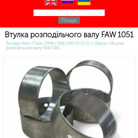
en
ru
uk
Втулка розподільчого валу FAW 1051
Експерт Авто-Плюс
/
FAW
/
FAW 1041 (V=3.17L)
/
Двигун
/
Втулка
розподільчого валу FAW 1051