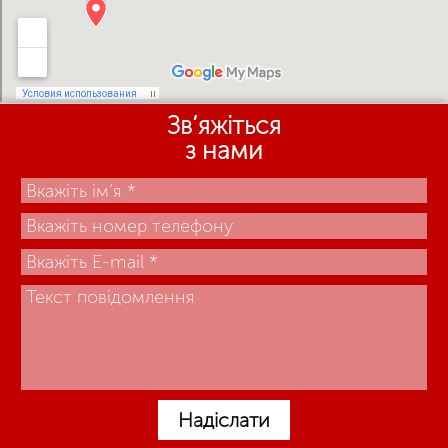
Зв’яжіться
з нами
Надіслати