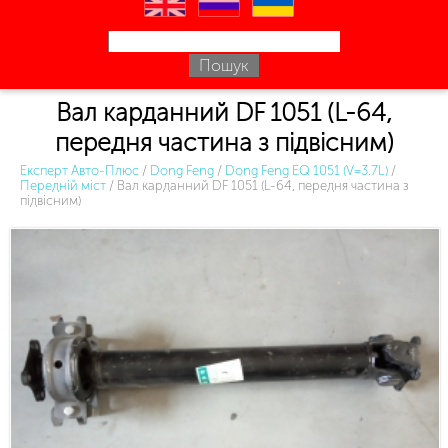
en
ru
uk
Вал карданний DF 1051 (L-64,
передня частина з підвісним)
Експерт Авто-Плюс
/
Dong Feng
/
Dong Feng EQ 1051 (V=3.7L)
/
Передній міст
/
Вал карданний DF 1051 (L-64, передня частина з
підвісним)