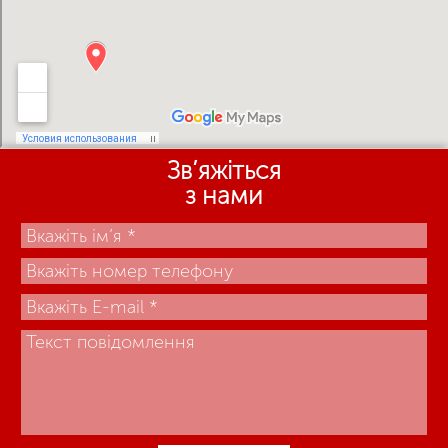
Зв’яжіться
з нами