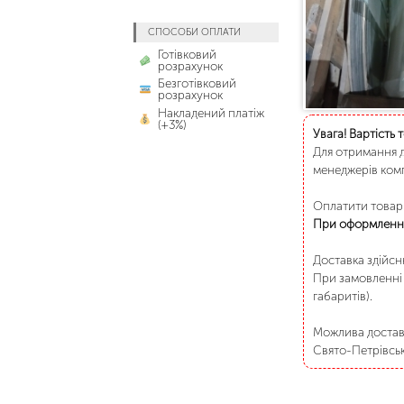
СПОСОБИ ОПЛАТИ
Готівковий
розрахунок
Безготівковий
розрахунок
Накладений платіж
(+3%)
Увага! Вартість 
Для отримання д
менеджерів комп
Оплатити товар 
При оформленні
Доставка здійс
При замовленні 
габаритів).
Можлива доставк
Свято-Петрівське