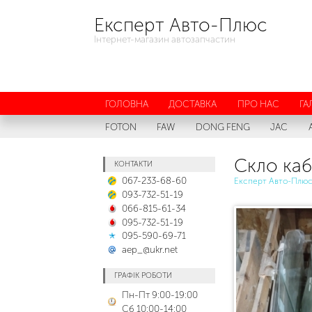
Експерт Авто-Плюс
Інтернет-магазин автозапчастин
ГОЛОВНА
ДОСТАВКА
ПРО НАС
ГА
FOTON
FAW
DONG FENG
JAC
Скло каб
КОНТАКТИ
067-233-68-60
Експерт Авто-Плю
093-732-51-19
066-815-61-34
095-732-51-19
095-590-69-71
aep_@ukr.net
ГРАФІК РОБОТИ
Пн-Пт 9:00-19:00
Сб 10:00-14:00