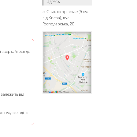
АДРЕСА
с. Святопетрівське (5 км
від Києва), вул.
Господарська, 20
і звертайтеся до
.
 залежить від
шому складі: с.