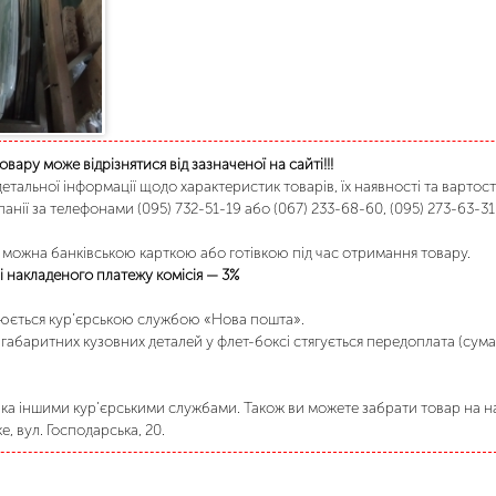
товару може відрізнятися від зазначеної на сайті!!!
етальної інформації щодо характеристик товарів, їх наявності та вартост
анії за телефонами (095) 732-51-19 або (067) 233-68-60, (095) 273-63-31
можна банківською карткою або готівкою під час отримання товару.
 накладеного платежу комісія — 3%
нюється кур’єрською службою «Нова пошта».
габаритних кузовних деталей у флет-боксі стягується передоплата (сума
а іншими кур’єрськими службами. Також ви можете забрати товар на на
, вул. Господарська, 20.