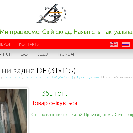
Ми працюємо! Свій склад. Наявність - актуальна
ЛЕРЕЯ
КОНТАКТИ
en
ru
АНТОН
БАЗ
ISUZU
HYUNDAI
іни заднє DF (31х115)
с
/
Dong Feng
/
Dong Feng EQ 1062 (V=3.86L)
/
Кузовні деталі
/
Скло кабіни заднє
351 грн.
Ціна:
Товар очікується
Страна изготовитель:Китай, Производитель:Dong Feng