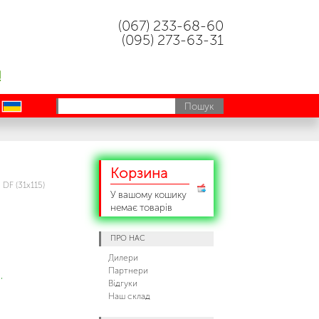
(067) 233-68-60
(095) 273-63-31
!
uk
Корзина
 DF (31х115)
У вашому кошику
немає товарів
ПРО НАС
Дилери
Партнери
,
Відгуки
Наш склад