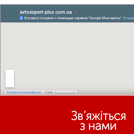
Зв’яжіться
з нами