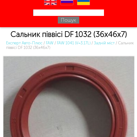
en
ru
uk
Сальник піввісі DF 1032 (36х46х7)
Експерт Авто-Плюс
/
FAW
/
FAW 1041 (V=3.17L)
/
Задній міст
/
Сальник
піввісі DF 1032 (36х46х7)