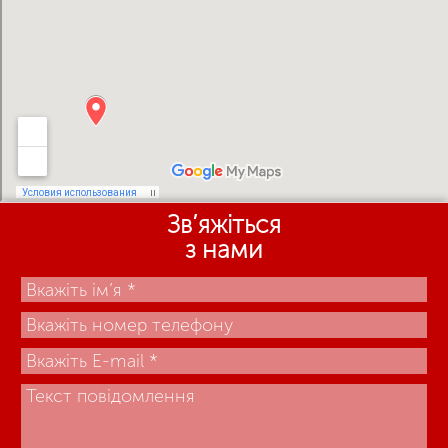
Зв’яжіться
з нами