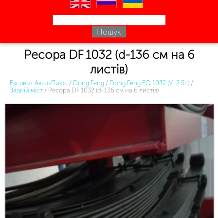
en
ru
uk
Ресора DF 1032 (d-136 см на 6
листів)
Експерт Авто-Плюс
/
Dong Feng
/
Dong Feng EQ 1032 (V=2.5L)
/
Задній міст
/
Ресора DF 1032 (d-136 см на 6 листів)