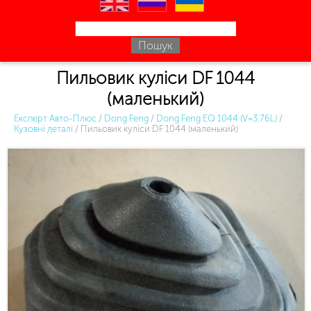
en
ru
uk
Пильовик куліси DF 1044
(маленький)
Експерт Авто-Плюс
/
Dong Feng
/
Dong Feng EQ 1044 (V=3.76L)
/
Кузовні деталі
/
Пильовик куліси DF 1044 (маленький)