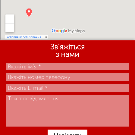
Зв’яжіться
з нами