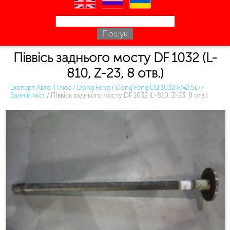
en
ru
uk
Піввісь заднього мосту DF 1032 (L-
810, Z-23, 8 отв.)
Експерт Авто-Плюс
/
Dong Feng
/
Dong Feng EQ 1032 (V=2.5L)
/
Задній міст
/
Піввісь заднього мосту DF 1032 (L-810, Z-23, 8 отв.)