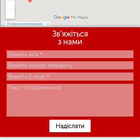
Зв’яжіться
з нами
Надіслати